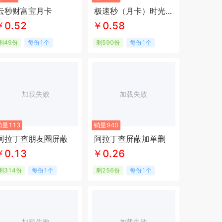
云秒财富宝月卡
极速秒（月卡）时光云同款
￥0.52
￥0.58
剩49份
每份1个
剩590份
每份1个
加载失败
加载失败
销量113
销量940
阿拉丁查朋友圈屏蔽
阿拉丁查屏蔽加单删
￥0.13
￥0.26
剩314份
每份1个
剩256份
每份1个
加载失败
加载失败