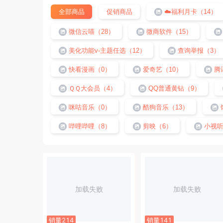
全部商品
促销商品
☁️福利月卡（14）
微信云喵（28）
微商软件（15）
美化功能v-主题任选（12）
查询举报（3）
快看漫画（0）
爱奇艺（10）
腾
ＱＱ大会员（4）
QQ普通黄钻（9）
咪咕音乐（0）
酷狗音乐（13）
哔哩哔哩（8）
剪映（6）
小视听
加载失败
加载失败
销量214
销量141