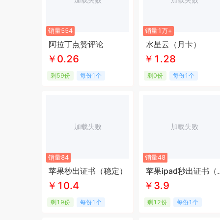
销量554
销量1万+
阿拉丁点赞评论
水星云（月卡）
￥0.26
￥1.28
剩59份
每份1个
剩0份
每份1个
加载失败
加载失败
销量84
销量48
苹果秒出证书（稳定）
苹果ipad秒出
￥10.4
￥3.9
剩19份
每份1个
剩12份
每份1个