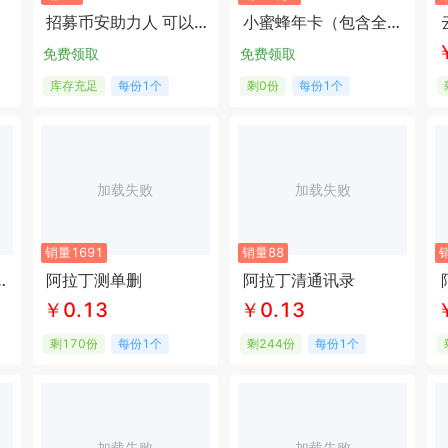
招募币安助力人 可以开20%返佣
小蜜蜂年卡（包含全部类别）
免费领取
免费领取
库存充足
每份1个
剩0份
每份1个
加载失败
加载失败
销量1691
销量88
）时光云同款
阿拉丁测单删
阿拉丁清通讯录
￥0.13
￥0.13
剩170份
每份1个
剩244份
每份1个
加载失败
加载失败