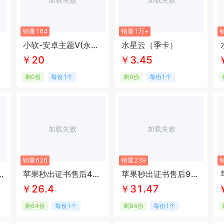
销量164
销量1万+
小软-安卓主题V(永久款)
水星云（季卡）
￥20
￥3.45
剩0份
每份1个
剩0份
每份1个
加载失败
加载失败
销量626
销量239
证书（质保40天）
苹果秒出证书售后40天
苹果秒出证书售后90天
￥26.4
￥31.47
剩64份
每份1个
剩84份
每份1个