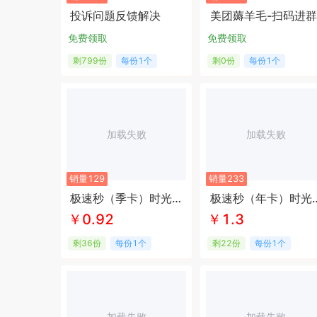
投诉问题反馈解决
美团薅羊毛-扫码进群
免费领取
免费领取
剩799份
每份1个
剩0份
每份1个
加载失败
加载失败
销量129
销量233
极速秒（季卡）时光云同款
极速秒（年卡
￥0.92
￥1.3
剩36份
每份1个
剩22份
每份1个
加载失败
加载失败