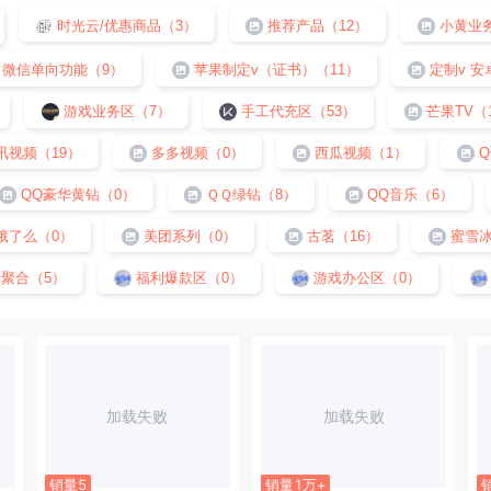
时光云/优惠商品（3）
推荐产品（12）
小黄业务
微信单向功能（9）
苹果制定v（证书）（11）
定制v 安
游戏业务区（7）
手工代充区（53）
芒果TV（
讯视频（19）
多多视频（0）
西瓜视频（1）
Q
QQ豪华黄钻（0）
ＱＱ绿钻（8）
QQ音乐（6）
饿了么（0）
美团系列（0）
古茗（16）
蜜雪冰
聚合（5）
福利爆款区（0）
游戏办公区（0）
加载失败
加载失败
销量5
销量1万+