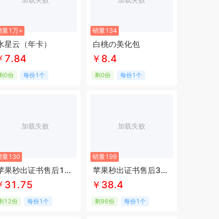
销量1万+
销量134
水星云（年卡）
白桃の美化包
￥7.84
￥8.4
剩0份
每份1个
剩0份
每份1个
加载失败
加载失败
销量130
销量199
苹果秒出证书售后180天
苹果秒出证书售后300天
￥31.75
￥38.4
剩12份
每份1个
剩96份
每份1个